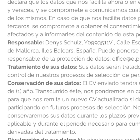
declara que los datos que nos facilita ahora o en 
y veraces, y se compromete a comunicarnos cual
de los mismos. En caso de que nos facilite datos
terceros, se compromete a obtener el consentimi
afectados y a informarles del contenido de esta po
Responsable:
Denys Schulz, Y0993511V , Calle Es
de Mallorca, Illes Balears, España. Puede ponerse
responsable de la protección de datos:
office@elpr
Tratamiento de sus datos:
Sus datos serán tratado
control de nuestros procesos de selección de per
Conservación de sus datos:
El CV enviado tendrá
de (1) año. Transcurrido éste, nos pondremos en 
para que nos remita un nuevo CV actualizado si d
participando en futuros procesos de selección. N
conservaremos sus datos durante los plazos previs
aplicable y durante el período necesario para cum
derivadas del tratamiento.
Divulgación de sus datos:
No divulgaremos sus d