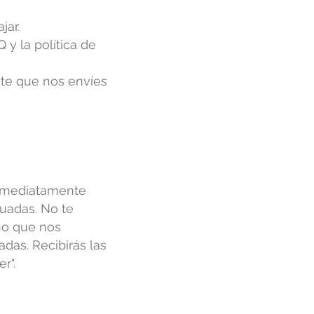
jar.
 y la política de
ote que nos envíes
inmediatamente
uadas. No te
no que nos
das. Recibirás las
r".