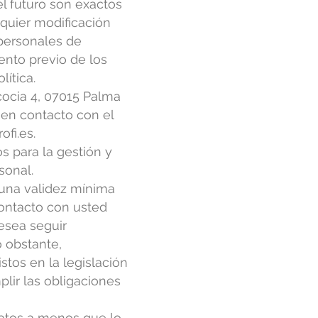
el futuro son exactos
quier modificación
 personales de
ento previo de los
lítica.
cocia 4, 07015 Palma
 en contacto con el
ofi.es
.
s para la gestión y
sonal.
 una validez mínima
contacto con usted
esea seguir
o obstante,
tos en la legislación
plir las obligaciones
atos a menos que lo