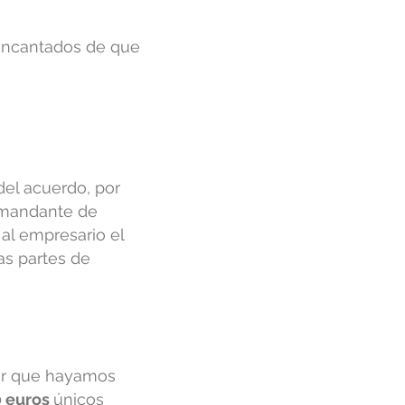
 encantados de que
del acuerdo, por
emandante de
al empresario el
as partes de
dor que hayamos
0 euros
únicos