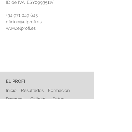
ID de IVA: ESY0993511V
+34 971 049 645
oficina@elprofi.es
www.elprofi.es
EL PROFI
Inicio
Resultados
Formación
Personal
Calidad
Sobre
nosotros
Contacto