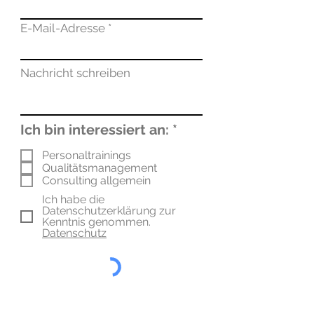
E-Mail-Adresse
Nachricht schreiben
P
Ich bin interessiert an:
*
f
Personaltrainings
l
Qualitätsmanagement
i
Consulting allgemein
c
h
Ich habe die
Datenschutzerklärung zur
t
Kenntnis genommen.
f
Datenschutz
e
l
d
Absenden